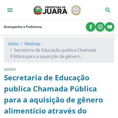
×
Início
A
Acompanhe a Prefeitura
Prefeitura
Município
Início
Notícias
Secretaria de Educação publica Chamada
Consultas
Pública para a aquisição de gênero...
Licitações
AVISOS
Secretarias
Secretaria de Educação
Imprensa
publica Chamada Pública
Legislação
para a aquisição de gênero
Contato
alimentício através do