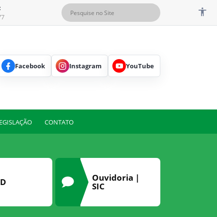
:
77
Facebook
Instagram
YouTube
EGISLAÇÃO
CONTATO
Ouvidoria |
PD
SIC