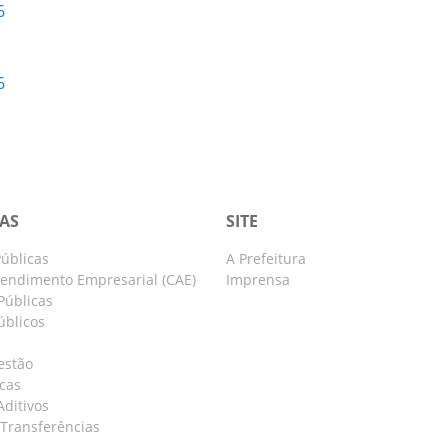
6
6
IAS
SITE
úblicas
A Prefeitura
tendimento Empresarial (CAE)
Imprensa
Públicas
úblicos
estão
cas
Aditivos
 Transferências