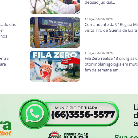
decisão judicial...
TERÇA, 04/08/2026
rcado das
Comandante da 9ª Região Mil
ser
visita Tiro de Guerra de Juara
inos
TERÇA, 04/08/2026
ontra
Fila Zero realiza 13 cirurgias 
uara
otorrinolaringologia em muti
fim de semana em...