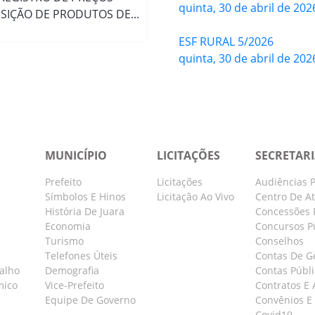
quinta, 30 de abril de 202
SIÇÃO DE PRODUTOS DE...
ESF RURAL 5/2026
quinta, 30 de abril de 202
MUNICÍPIO
LICITAÇÕES
SECRETAR
Prefeito
Licitações
Audiências P
Símbolos E Hinos
Licitação Ao Vivo
Centro De A
História De Juara
Concessões 
Economia
Concursos P
Turismo
Conselhos
Telefones Úteis
Contas De G
balho
Demografia
Contas Públi
mico
Vice-Prefeito
Contratos E 
Equipe De Governo
Convênios E
Covid19