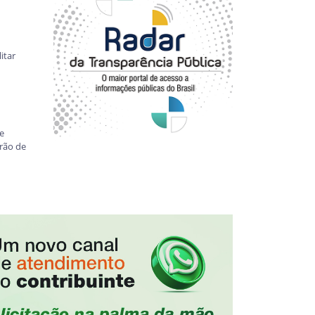
itar
de
rão de