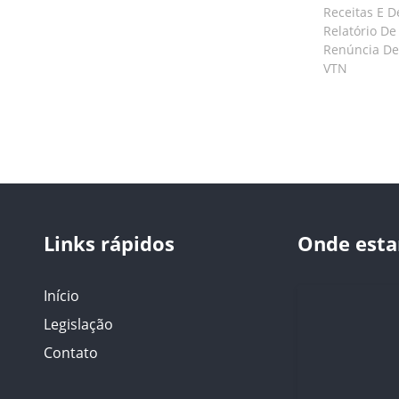
Receitas E 
Relatório De
Renúncia De
VTN
Links rápidos
Onde est
Início
Legislação
Contato