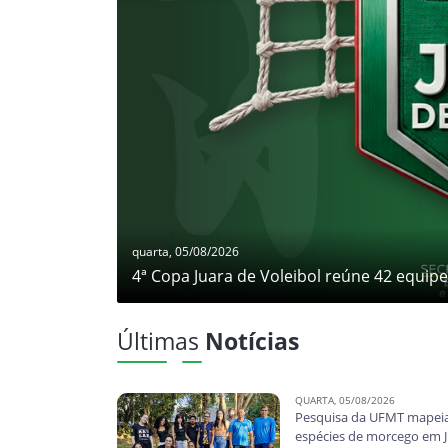
quarta, 05/08/2026
4ª Copa Juara de Voleibol reúne 42 equipe
Setenta e dois jogos. Três ginásios funcionando ao me
tamanho da 4ª Copa Juara de Voleibol, que começa nesta s
Últimas
Notícias
QUARTA, 05/08/2026
Pesquisa da UFMT mapeia
espécies de morcego em J