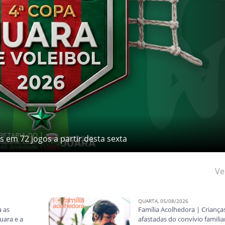
s em 72 jogos a partir desta sexta
smo tempo. Um sábado que começa às 7h15 e só termina depois das 22h. É esse 
exta-feira (7) e vai até domingo (9), reunindo 42 equipes de vários municípios. 
Ve
QUARTA, 05/08/2026
 as
Família Acolhedora | Criança
uara e a
afastadas do convívio familia