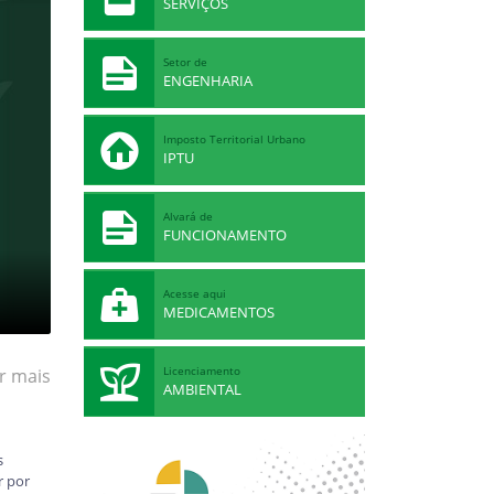
SERVIÇOS
Setor de
ENGENHARIA
Imposto Territorial Urbano
IPTU
Alvará de
FUNCIONAMENTO
Acesse aqui
MEDICAMENTOS
o
A...
Licenciamento
r mais
AMBIENTAL
s
r por