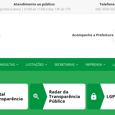
Atendimento ao público:
Telefone
gunda à sexta | 07:00 às 11:00 e das 13h às 17h
(66) 3556-55
Acompanhe a Prefeitura
ONSULTAS
LICITAÇÕES
SECRETARIAS
IMPRENSA
L
Radar da
tal
Transparência
LG
nsparência
Pública