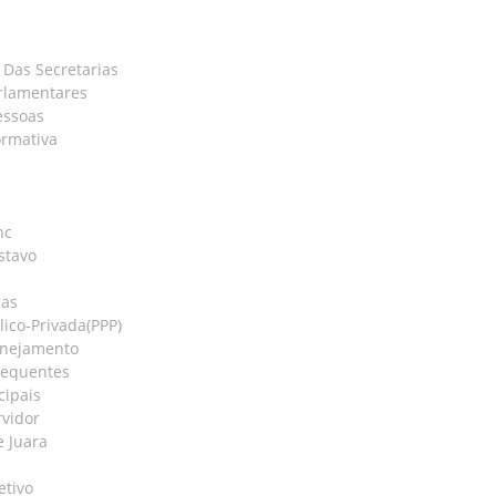
Das Secretarias
rlamentares
essoas
ormativa
nc
stavo
cas
lico-Privada(PPP)
anejamento
requentes
cipais
rvidor
e Juara
etivo