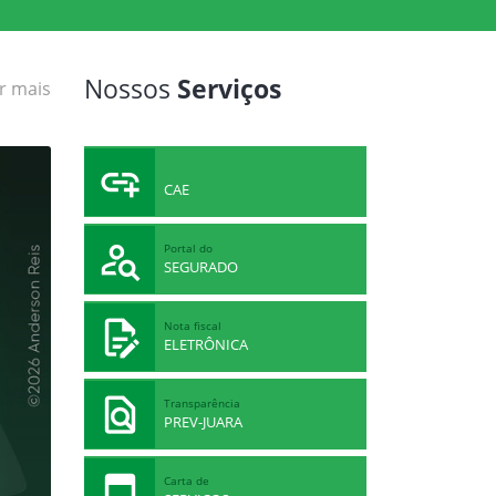
Nossos
Serviços
r mais
CAE
Portal do
SEGURADO
Nota fiscal
ELETRÔNICA
Transparência
PREV-JUARA
Carta de