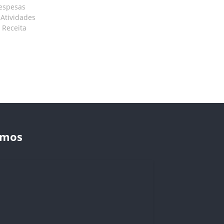
Despesas
 Atividades
 Receita
amos