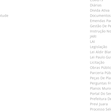
Diárias
Divida Ativa
ntude
Documentos 
Emendas Pa
Gestão De P
Instrução N
JARI
LAI
Legislação
Lei Aldir Bla
Lei Paulo Gu
Licitação
Obras Públi
Parceria Púb
Peças De Pl
Perguntas F
Planos Muni
Portal Do Se
Prefeitura D
Previ Juara
Processo Sel